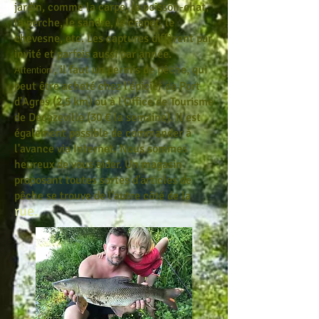
jardin, comme la carpe, le poisson-chat,
la perche, le sandre, le crapet, le
chevesne, etc. Les captures diffèrent par
invité et parfois aussi par année.
, il faut un permis de pêche, qui
Attention
peut être acheté chez l'épicier de Port
d'Agres (2,5 km) ou à l'Office de Tourisme
de Decazeville (30 € la semaine). Il est
également possible de commander à
l'avance via Internet. Nous sommes
heureux de vous aider. Un magasin
proposant toutes sortes d'articles de
pêche se trouve de l'autre côté de la
rue.