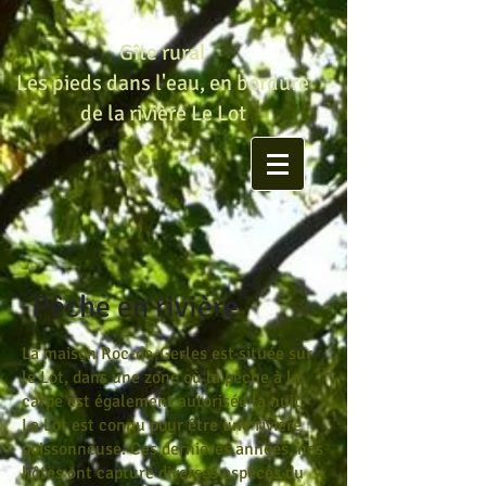
Gîte rural
Les pieds dans l'eau, en bordure
de la rivière Le Lot
Pêche en rivière
La maison Roc-de-Gerles est située sur
le Lot, dans une zone où la pêche à la
carpe est également autorisée la nuit.
Le Lot est connu pour être une rivière
poissonneuse. Ces dernières années, nos
hôtes ont capturé diverses espèces du